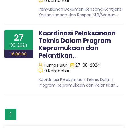
0 Komentar
u
a
n
Penyusunan Dokumen Rencana Kontijensi
g
Kesiapsiagaan dan Respon KLB/Wabah
Penyakit Menular di Pelabuhan Laut
a
Merauke
Koordinasi Pelaksanaan
27
n
Teknis Dalam Program
08-2024
Kepramukaan dan
K
16:00:00
Pelantikan..
Humas BKK
27-08-2024
e
0 Komentar
Koordinasi Pelaksanaan Teknis Dalam
Program Kepramukaan dan Pelantikan
s
Pengurus Pangkalan Saka Bakti Husada
BKK Merauke
e
1
h