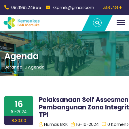
082199224855
kkpmrk@gmail.com
LANGUAGE
B
Agenda | Balai
T
Kekarantinaan
r
Kesehatan
a
a
Kelas II
v
Merauke
e
l
l
L
Agenda
a
m
a
Beranda
Agenda
p
u
n
i
g
P
Pelaksanaan Self Assesmen
K
a
16
l
Pembangunan Zona Integrit
e
10-2024
TPI
e
m
8:30:00
b
Humas BKK
16-10-2024
0 Koment
a