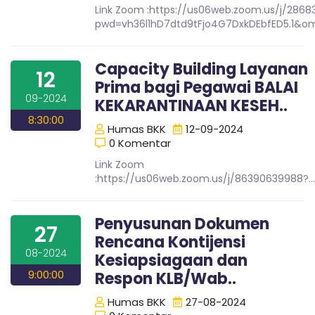
k
Link Zoom :https://us06web.zoom.us/j/286
n
pwd=vh36l1hD7dtd9tFjo4G7DxkDEbfED5.1&
g
,
a
T
Capacity Building Layanan
r
12
a
Prima bagi Pegawai BALAI
r
v
09-2024
KEKARANTINAAN KESEH..
e
8:30:00
l
a
Humas BKK
12-09-2024
P
0 Komentar
a
Link Zoom
l
n
:https://us06web.zoom.us/j/86390639988?
e
pwd=9euTWzXH0n9Ab6pGcVm2b2dAUxMv7T
m
t
b
Penyusunan Dokumen
a
27
n
Rencana Kontijensi
i
g
08-2024
Kesiapsiagaan dan
L
9:00:00
Respon KLB/Wab..
a
n
m
Humas BKK
27-08-2024
p