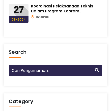
27
Koordinasi Pelaksanaan Teknis
s
Dalam Program Kepram..
16:00:00
08-2024
I
I
M
Search
e
r
a
Category