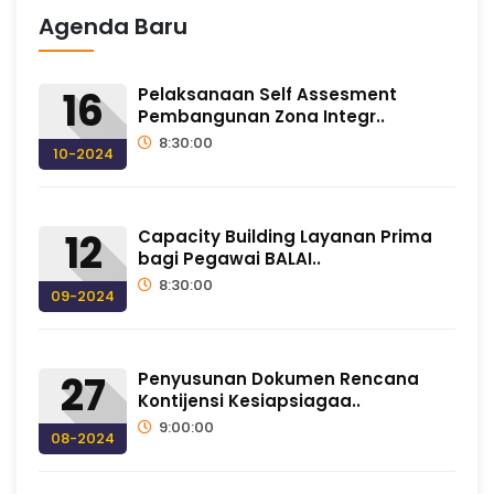
Agenda Baru
a
t
16
Pelaksanaan Self Assesment
Pembangunan Zona Integr..
8:30:00
a
10-2024
n
12
Capacity Building Layanan Prima
bagi Pegawai BALAI..
K
8:30:00
09-2024
e
27
Penyusunan Dokumen Rencana
Kontijensi Kesiapsiagaa..
l
9:00:00
08-2024
a