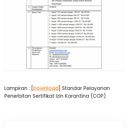
u
a
n
g
a
n
K
e
s
Lampiran : [
Download
] Standar Pelayanan
Penerbitan Sertifikat Izin Karantina (COP)
e
h