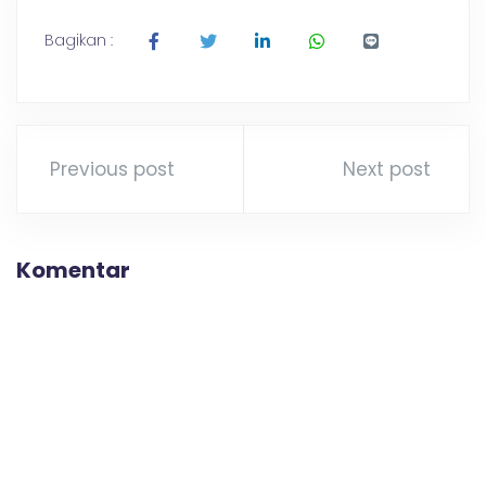
a
Bagikan :
t
a
Previous post
Next post
n
Komentar
K
e
l
a