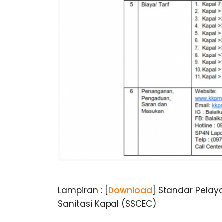
h
a
t
a
n
K
e
l
Lampiran : [
Download
] Standar Pelay
Sanitasi Kapal (SSCEC)