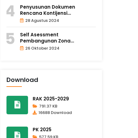
Penyusunan Dokumen
Rencana Kontijensi
Kesiapsiagaan dan..
28 Agustus 2024
Self Asessment
Pembangunan Zona
Integritas Oleh Tim TP..
26 Oktober 2024
Download
RAK 2025-2029
791.37 KB
16688 Download
PK 2025
577.59 KB