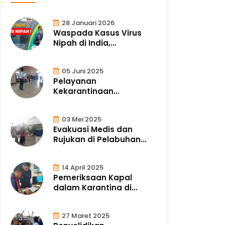
28 Januari 2026
Waspada Kasus Virus
Nipah di India,
Masyarakat Diimbau ..
05 Juni 2025
Pelayanan
Kekarantinaan
Kesehatan di Pos
Bandara Tanah ..
03 Mei 2025
Evakuasi Medis dan
Rujukan di Pelabuhan
Laut Merauke
14 April 2025
Pemeriksaan Kapal
dalam Karantina di
Pelabuhan Laut Mer..
27 Maret 2025