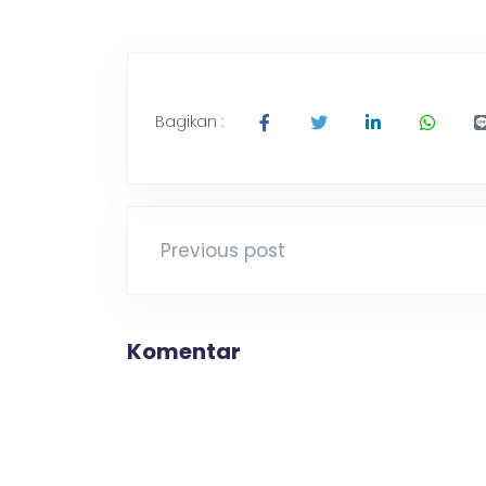
a
s
I
Bagikan :
I
M
Previous post
e
Komentar
r
a